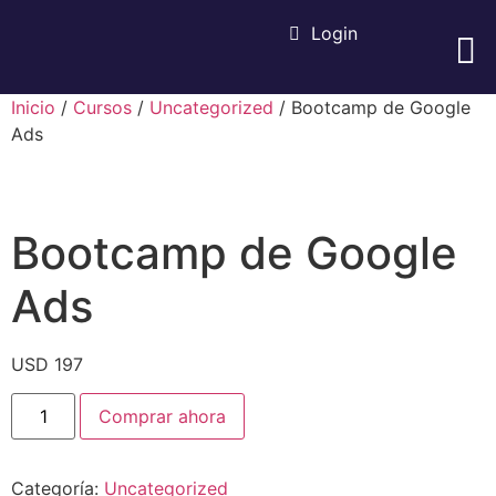
Login
EBOOK META 
CURS
NUEST
Inicio
/
Cursos
/
Uncategorized
/ Bootcamp de Google
Ads
Bootcamp de Google
Ads
USD
197
Comprar ahora
Categoría:
Uncategorized